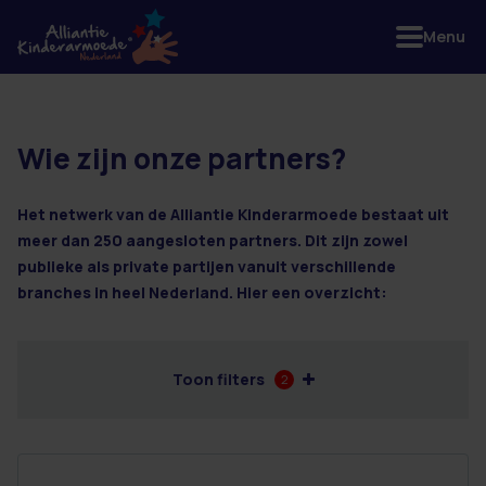
Menu
Wie zijn onze partners?
114 resultaten
Het netwerk van de Alliantie Kinderarmoede bestaat uit
meer dan 250 aangesloten partners. Dit zijn zowel
publieke als private partijen vanuit verschillende
branches in heel Nederland. Hier een overzicht:
Toon filters
2