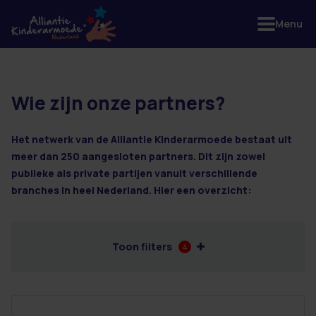
Menu
Wie zijn onze partners?
8 resultaten
Het netwerk van de Alliantie Kinderarmoede bestaat uit
meer dan 250 aangesloten partners. Dit zijn zowel
publieke als private partijen vanuit verschillende
branches in heel Nederland. Hier een overzicht:
Toon filters
4