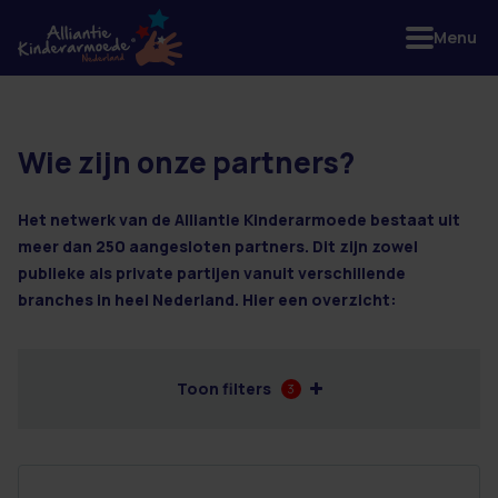
Menu
Wie zijn onze partners?
8 resultaten
Het netwerk van de Alliantie Kinderarmoede bestaat uit
meer dan 250 aangesloten partners. Dit zijn zowel
publieke als private partijen vanuit verschillende
branches in heel Nederland. Hier een overzicht:
Toon filters
3