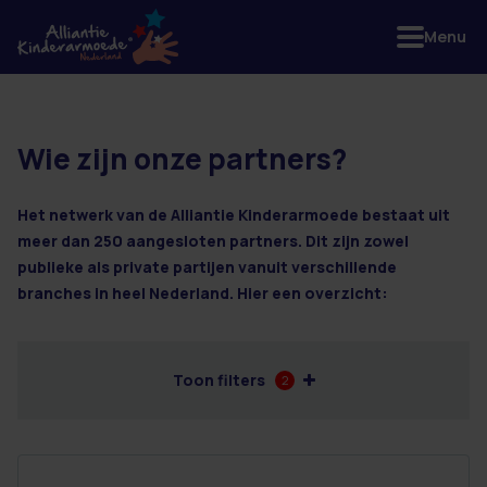
Menu
Wie zijn onze partners?
8 resultaten
Het netwerk van de Alliantie Kinderarmoede bestaat uit
meer dan 250 aangesloten partners. Dit zijn zowel
publieke als private partijen vanuit verschillende
branches in heel Nederland. Hier een overzicht:
Toon filters
2