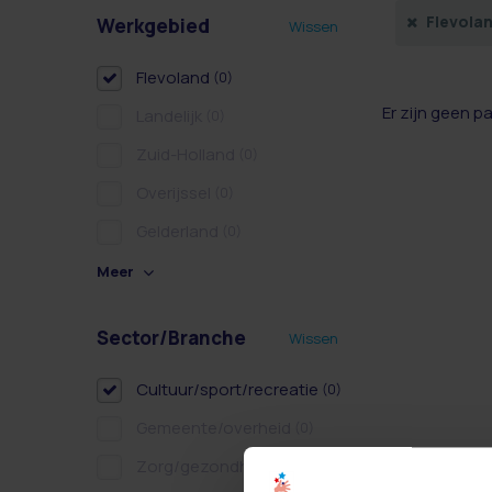
Flevola
Werkgebied
Wissen
Flevoland
(0)
Er zijn geen p
Landelijk
(0)
Zuid-Holland
(0)
Overijssel
(0)
Gelderland
(0)
Meer
Sector/Branche
Wissen
Cultuur/sport/recreatie
(0)
Gemeente/overheid
(0)
Zorg/gezondheidszorg
(0)