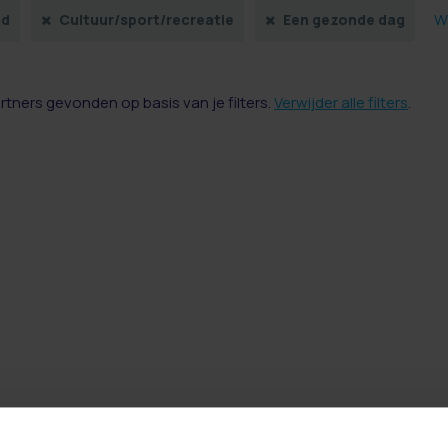
Wi
nd
Cultuur/sport/recreatie
Een gezonde dag
artners gevonden op basis van je filters.
Verwijder alle filters
.