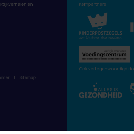
aktijkverhalen en
Kernpartners:
.
Ook vertegenwoordigd do
aimer
|
Sitemap