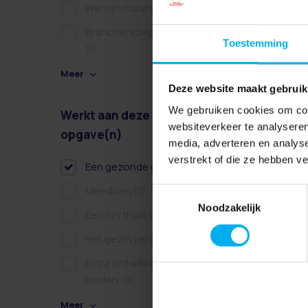
Welzijn/maatschappelijk
(0)
Branche/koepel/belangen
Toestemming
(0)
Meer
Deze website maakt gebruik
We gebruiken cookies om cont
Werkt aan deze
Wissen
websiteverkeer te analyseren
opgave(n)
media, adverteren en analys
verstrekt of die ze hebben v
Een gezonde dag
(0)
Meedoen
(0)
Toestemmingsselectie
Noodzakelijk
Een fijn thuis
(0)
Het gezin versterken
(0)
Extra ontwikkelkansen
bieden
(0)
Meer