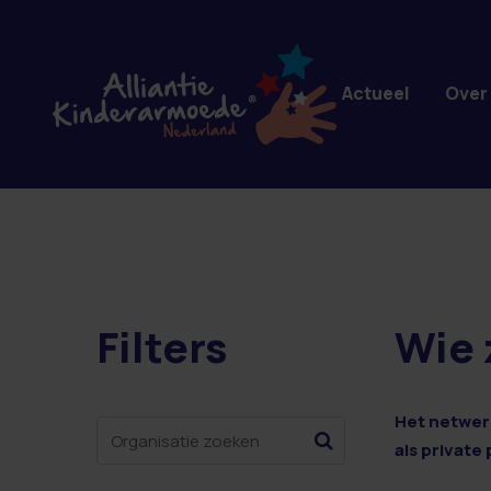
Overslaan en naar de inhoud gaan
Actueel
Over
Filters
Wie 
0 resultaten
Het netwerk
als private