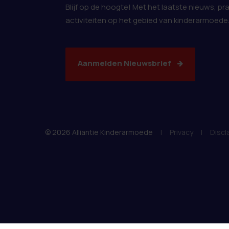
Blijf op de hoogte! Met het laatste nieuws, pr
activiteiten op het gebied van kinderarmoede
Aanmelden Nieuwsbrief
© 2026 Alliantie Kinderarmoede
|
Privacy
|
Discl