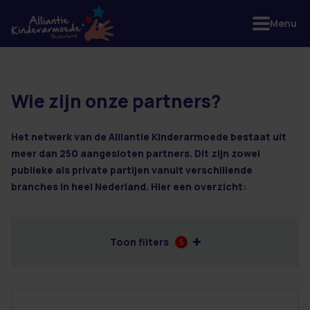
Menu
Wie zijn onze partners?
3 resultaten
Het netwerk van de Alliantie Kinderarmoede bestaat uit
meer dan 250 aangesloten partners. Dit zijn zowel
publieke als private partijen vanuit verschillende
branches in heel Nederland. Hier een overzicht:
Toon filters
5