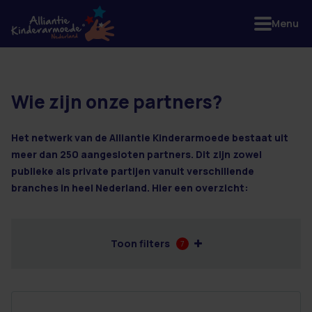
Menu
Wie zijn onze partners?
6 resultaten
Het netwerk van de Alliantie Kinderarmoede bestaat uit
meer dan 250 aangesloten partners. Dit zijn zowel
publieke als private partijen vanuit verschillende
branches in heel Nederland. Hier een overzicht:
Toon filters
7