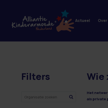
Overslaan en naar de inhoud gaan
Actueel
Over
Filters
Wie 
7 resultaten
Het netwerk
als private