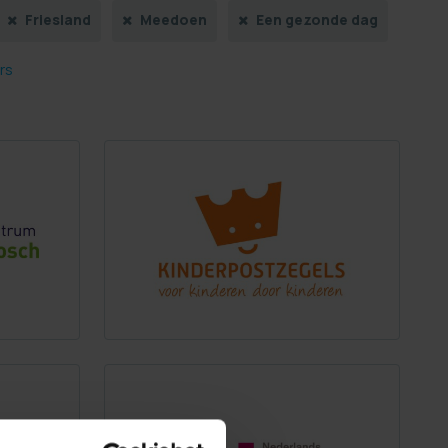
Friesland
Meedoen
Een gezonde dag
ers