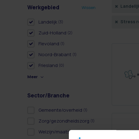
Landelij
Werkgebied
Wissen
Landelijk
Stress 
(3)
Zuid-Holland
(2)
Flevoland
(1)
Noord-Brabant
(1)
Friesland
(0)
Meer
Sector/Branche
Gemeente/overheid
(1)
Zorg/gezondheidszorg
(1)
Welzijn/maatschappelijk
(2)