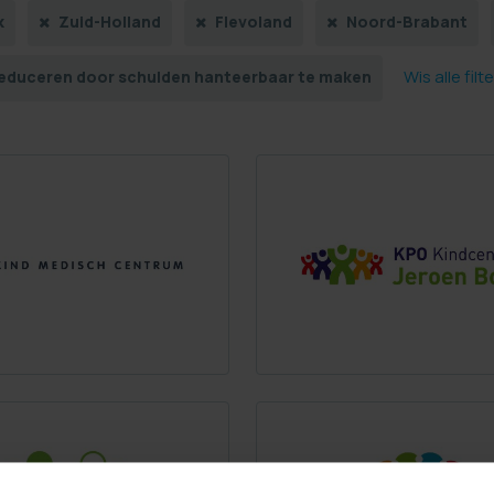
k
Zuid-Holland
Flevoland
Noord-Brabant
Wis alle filt
reduceren door schulden hanteerbaar te maken