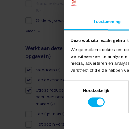
Branche/koepel/belangen
(0)
Onderwijs/educatie
(1)
Toestemming
Meer
Deze website maakt gebruik
Werkt aan deze
Wissen
We gebruiken cookies om cont
opgave(n)
websiteverkeer te analyseren
media, adverteren en analys
Meedoen
(3)
verstrekt of die ze hebben v
Een gezonde dag
(3)
Toestemmingsselectie
Stress reduceren door
Noodzakelijk
schulden hanteerbaar te
maken
(2)
Een fijn thuis
(2)
Het gezin versterken
(3)