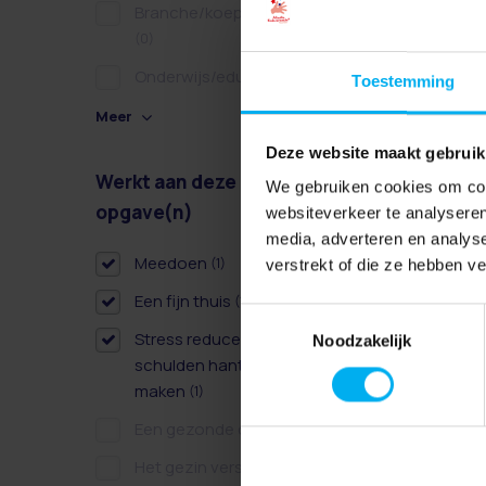
Branche/koepel/belangen
(0)
Onderwijs/educatie
(0)
Toestemming
Meer
Deze website maakt gebruik
Werkt aan deze
Wissen
We gebruiken cookies om cont
opgave(n)
websiteverkeer te analyseren
media, adverteren en analys
Meedoen
(1)
verstrekt of die ze hebben v
Een fijn thuis
(1)
Toestemmingsselectie
Stress reduceren door
Noodzakelijk
schulden hanteerbaar te
maken
(1)
Een gezonde dag
(0)
Het gezin versterken
(0)