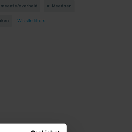
meente/overheid
Meedoen
Wis alle filters
aken