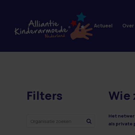
Overslaan en naar de inhoud gaan
Actueel
Over
Filters
Wie 
1 resultaten
Het netwerk
als private