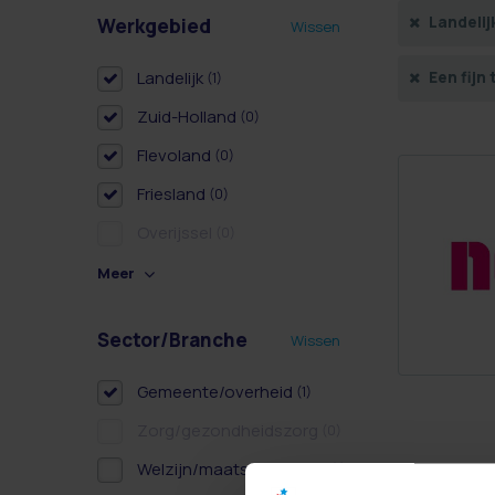
Landelij
Werkgebied
Wissen
Landelijk
Een fijn 
(1)
Zuid-Holland
(0)
Flevoland
(0)
Friesland
(0)
Overijssel
(0)
Meer
Sector/Branche
Wissen
Gemeente/overheid
(1)
Zorg/gezondheidszorg
(0)
Welzijn/maatschappelijk
(1)