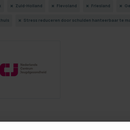
k
Zuid-Holland
Flevoland
Friesland
Ge
thuis
Stress reduceren door schulden hanteerbaar te m