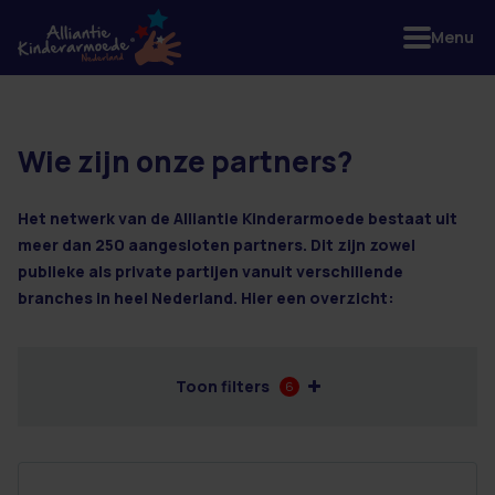
Menu
Wie zijn onze partners?
18 resultaten
Het netwerk van de Alliantie Kinderarmoede bestaat uit
meer dan 250 aangesloten partners. Dit zijn zowel
publieke als private partijen vanuit verschillende
branches in heel Nederland. Hier een overzicht:
Toon filters
6