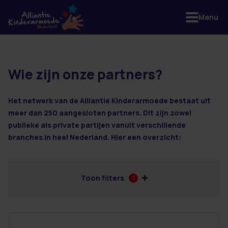
Menu
Wie zijn onze partners?
3 resultaten
Het netwerk van de Alliantie Kinderarmoede bestaat uit
meer dan 250 aangesloten partners. Dit zijn zowel
publieke als private partijen vanuit verschillende
branches in heel Nederland. Hier een overzicht:
Toon filters
7