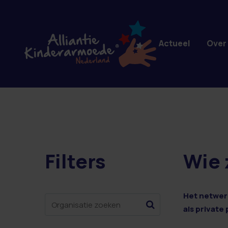
Overslaan en naar de inhoud gaan
Actueel
Over
Filters
Wie 
1 resultaten
Het netwerk
als private