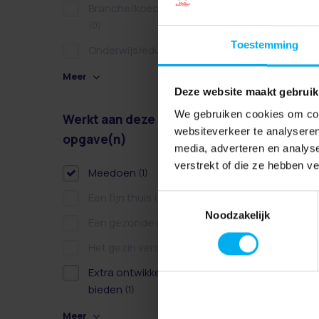
Branche/koepel/belangen
(0)
Toestemming
Onderwijs/educatie
(0)
Meer
Deze website maakt gebruik
We gebruiken cookies om cont
Werkt aan deze
Wissen
websiteverkeer te analyseren
opgave(n)
media, adverteren en analys
verstrekt of die ze hebben v
Meedoen
(1)
Een fijn thuis
(0)
Toestemmingsselectie
Noodzakelijk
Een gezonde dag
(0)
Het gezin versterken
(0)
Extra ontwikkelkansen
bieden
(1)
Meer