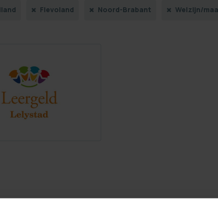
lland
Flevoland
Noord-Brabant
Welzijn/maa