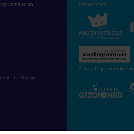
aktijkverhalen en
Kernpartners:
.
Ook vertegenwoordigd do
aimer
|
Sitemap