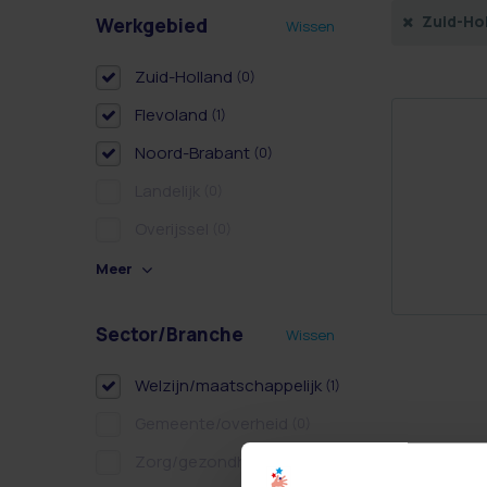
Zuid-Ho
Werkgebied
Wissen
Zuid-Holland
(0)
Flevoland
(1)
Noord-Brabant
(0)
Landelijk
(0)
Overijssel
(0)
Meer
Sector/Branche
Wissen
Welzijn/maatschappelijk
(1)
Gemeente/overheid
(0)
Zorg/gezondheidszorg
(0)