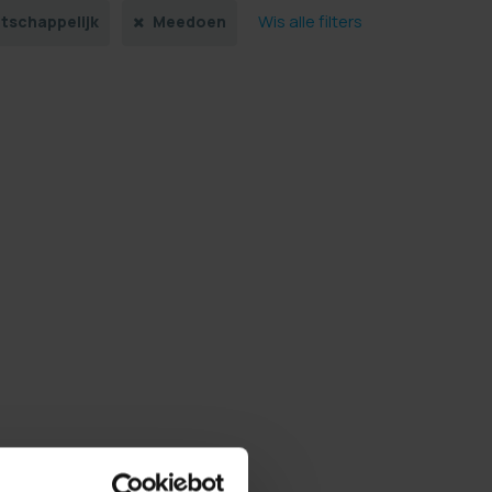
Wis alle filters
tschappelijk
Meedoen