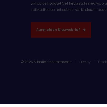
Blijf op de hoogte! Met het laatste nieuws, pr
activiteiten op het gebied van kinderarmoede
Aanmelden Nieuwsbrief
© 2026 Alliantie Kinderarmoede
|
Privacy
|
Discl