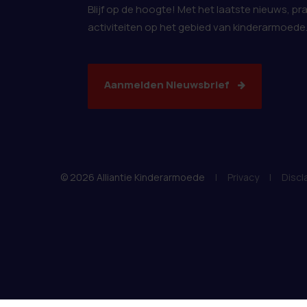
Blijf op de hoogte! Met het laatste nieuws, pr
activiteiten op het gebied van kinderarmoede
Aanmelden Nieuwsbrief
© 2026 Alliantie Kinderarmoede
|
Privacy
|
Discl