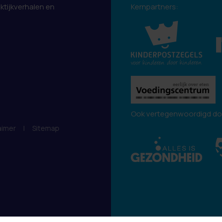
aktijkverhalen en
Kernpartners:
.
Ook vertegenwoordigd do
aimer
|
Sitemap