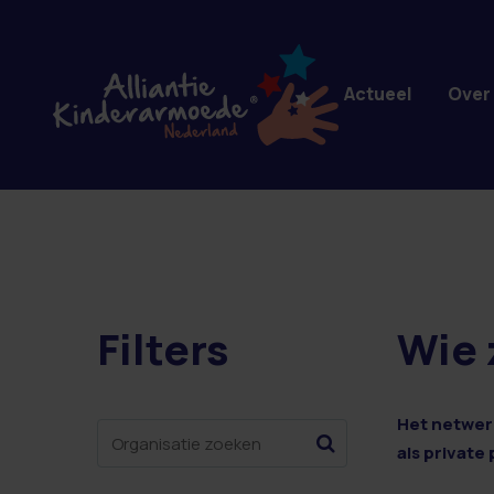
Overslaan en naar de inhoud gaan
Actueel
Over
Filters
Wie 
1 resultaten
Het netwerk
als private