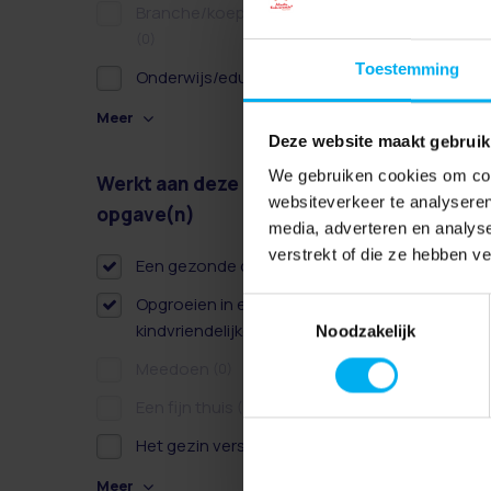
Branche/koepel/belangen
(0)
Toestemming
Onderwijs/educatie
(1)
Meer
Deze website maakt gebruik
We gebruiken cookies om cont
Werkt aan deze
Wissen
websiteverkeer te analyseren
opgave(n)
media, adverteren en analys
verstrekt of die ze hebben v
Een gezonde dag
(0)
Opgroeien in een
Toestemmingsselectie
kindvriendelijke omgeving
(1)
Noodzakelijk
Meedoen
(0)
Een fijn thuis
(0)
Het gezin versterken
(1)
Meer