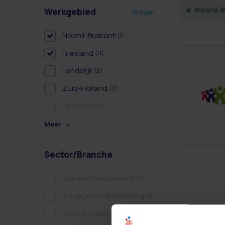
Noord-B
Werkgebied
Wissen
Noord-Brabant
(1)
Friesland
(0)
Landelijk
(2)
Zuid-Holland
(2)
Flevoland
(0)
Meer
Sector/Branche
Gemeente/overheid
(0)
Zorg/gezondheidszorg
(0)
Welzijn/maatschappelijk
(0)