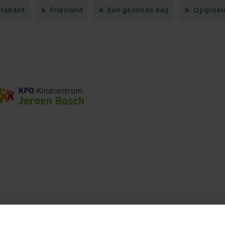
rabant
Friesland
Een gezonde dag
Opgroeie