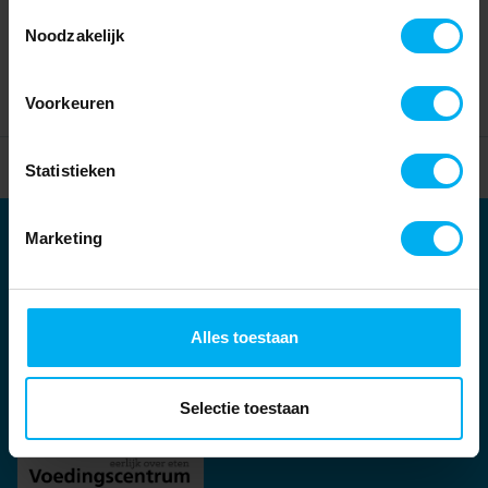
Toestemmingsselectie
Noodzakelijk
Voorkeuren
Home
Partners
Statistieken
Marketing
Partners
Kernpartners:
Alles toestaan
Selectie toestaan