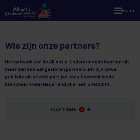
Menu
Wie zijn onze partners?
2 resultaten
Het netwerk van de Alliantie Kinderarmoede bestaat uit
meer dan 250 aangesloten partners. Dit zijn zowel
publieke als private partijen vanuit verschillende
branches in heel Nederland. Hier een overzicht:
Toon filters
5