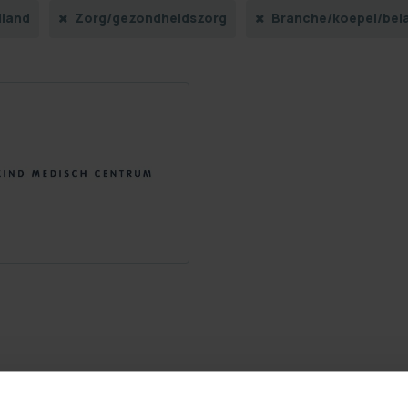
lland
Zorg/gezondheidszorg
Branche/koepel/bel