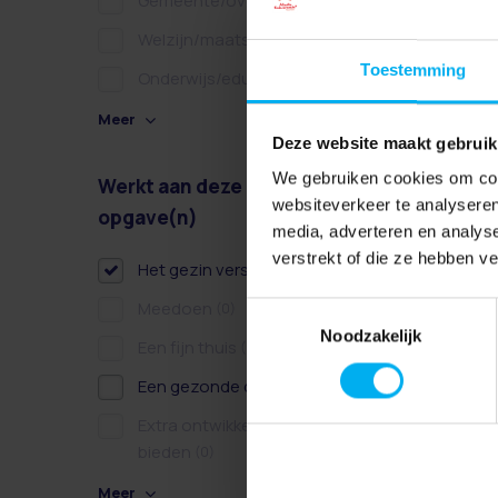
Gemeente/overheid
(0)
Welzijn/maatschappelijk
(0)
Toestemming
Onderwijs/educatie
(0)
Meer
Deze website maakt gebruik
We gebruiken cookies om cont
Werkt aan deze
Wissen
websiteverkeer te analyseren
opgave(n)
media, adverteren en analys
verstrekt of die ze hebben v
Het gezin versterken
(1)
Meedoen
(0)
Toestemmingsselectie
Noodzakelijk
Een fijn thuis
(0)
Een gezonde dag
(1)
Extra ontwikkelkansen
bieden
(0)
Meer