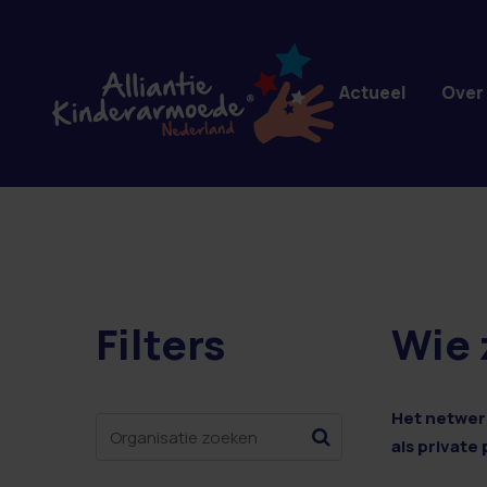
Overslaan en naar de inhoud gaan
Actueel
Over
Filters
Wie 
1 resultaten
Het netwerk
als private