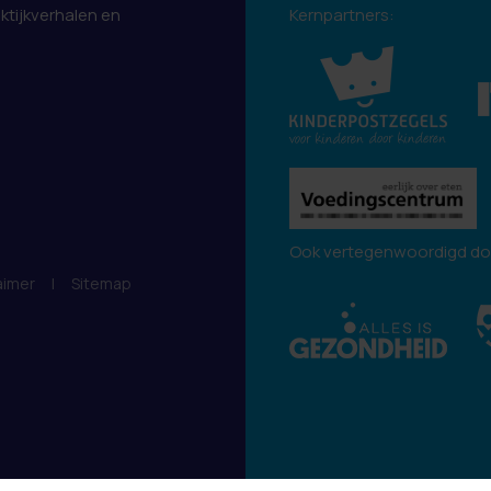
aktijkverhalen en
Kernpartners:
.
Ook vertegenwoordigd do
aimer
|
Sitemap