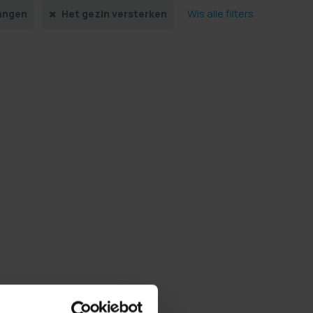
Wis alle filters
angen
Het gezin versterken