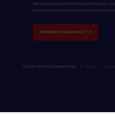
Blijf op de hoogte! Met het laatste nieuws, pr
activiteiten op het gebied van kinderarmoede
Aanmelden Nieuwsbrief
© 2026 Alliantie Kinderarmoede
|
Privacy
|
Discl