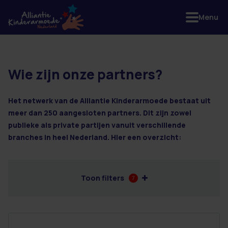
Menu
Wie zijn onze partners?
5 resultaten
Het netwerk van de Alliantie Kinderarmoede bestaat uit
meer dan 250 aangesloten partners. Dit zijn zowel
publieke als private partijen vanuit verschillende
branches in heel Nederland. Hier een overzicht:
Toon filters
7