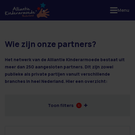
Menu
Wie zijn onze partners?
7 resultaten
Het netwerk van de Alliantie Kinderarmoede bestaat uit
meer dan 250 aangesloten partners. Dit zijn zowel
publieke als private partijen vanuit verschillende
branches in heel Nederland. Hier een overzicht:
Toon filters
6