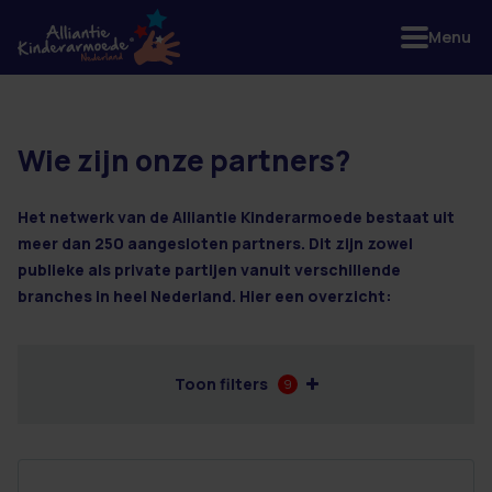
Menu
Wie zijn onze partners?
69 resultaten
Het netwerk van de Alliantie Kinderarmoede bestaat uit
meer dan 250 aangesloten partners. Dit zijn zowel
publieke als private partijen vanuit verschillende
branches in heel Nederland. Hier een overzicht:
Toon filters
9