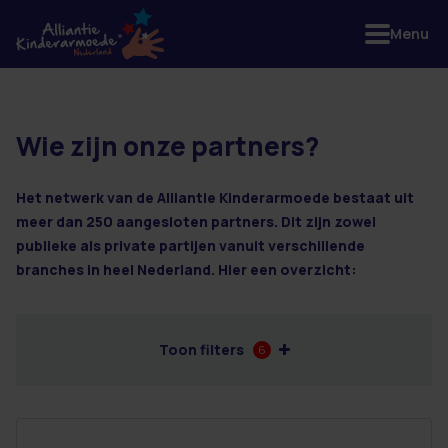
Menu
Wie zijn onze partners?
62 resultaten
Het netwerk van de Alliantie Kinderarmoede bestaat uit
meer dan 250 aangesloten partners. Dit zijn zowel
publieke als private partijen vanuit verschillende
branches in heel Nederland. Hier een overzicht:
Toon filters
6