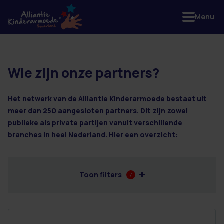
Menu
Wie zijn onze partners?
6 resultaten
Het netwerk van de Alliantie Kinderarmoede bestaat uit
meer dan 250 aangesloten partners. Dit zijn zowel
publieke als private partijen vanuit verschillende
branches in heel Nederland. Hier een overzicht:
Toon filters
7