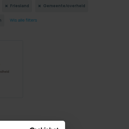
Friesland
Gemeente/overheid
Wis alle filters
n