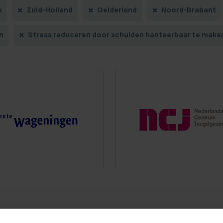
k
Zuid-Holland
Gelderland
Noord-Brabant
n
Stress reduceren door schulden hanteerbaar te make