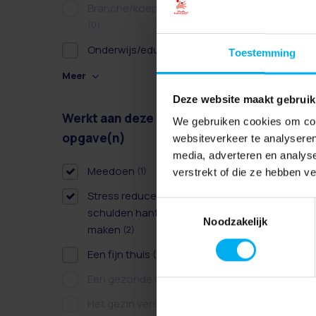
Branche/koepel/belangen
(0)
Onderwijs/educatie
(1)
Toestemming
Meer
Deze website maakt gebruik
Werkt aan deze
Wissen
We gebruiken cookies om cont
opgave(n)
websiteverkeer te analyseren
media, adverteren en analys
Meedoen
(1)
verstrekt of die ze hebben v
Stress reduceren door
Toestemmingsselectie
schulden hanteerbaar te
Noodzakelijk
maken
(2)
Een fijn thuis
(1)
Een gezonde dag
(0)
Het gezin versterken
(0)