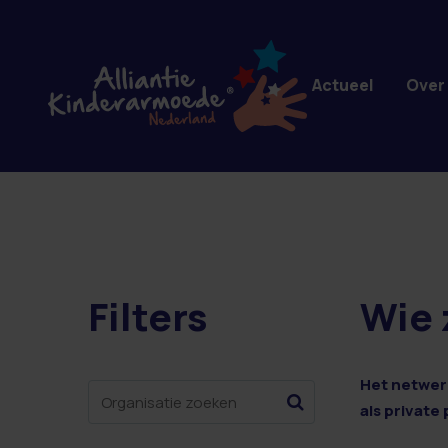
Overslaan en naar de inhoud gaan
Actueel
Over
Filters
Wie 
2 resultaten
Het netwerk
als private