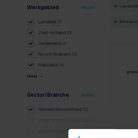
Landelij
Werkgebied
Wissen
Landelijk
Meedoe
(1)
Zuid-Holland
(0)
Gelderland
(1)
Noord-Brabant
(0)
Friesland
(0)
Meer
Sector/Branche
Wissen
Gemeente/overheid
(2)
Zorg/gezondheidszorg
(0)
Welzijn/maatschappelijk
(0)