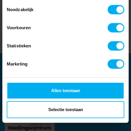
Toestemmingsselectie
Noodzakelijk
Voorkeuren
Home
Partners
Statistieken
Marketing
Partners
Kernpartners:
Alles toestaan
Selectie toestaan