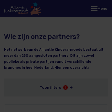
Menu
Wie zijn onze partners?
2 resultaten
Het netwerk van de Alliantie Kinderarmoede bestaat uit
meer dan 250 aangesloten partners. Dit zijn zowel
publieke als private partijen vanuit verschillende
branches in heel Nederland. Hier een overzicht:
Toon filters
6