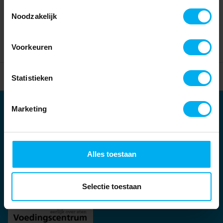
Toestemmingsselectie
Noodzakelijk
Voorkeuren
Home
Partners
Statistieken
Marketing
Partners
Kernpartners:
Alles toestaan
Selectie toestaan