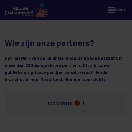
Menu
Wie zijn onze partners?
2 resultaten
Het netwerk van de Alliantie Kinderarmoede bestaat uit
meer dan 250 aangesloten partners. Dit zijn zowel
publieke als private partijen vanuit verschillende
branches in heel Nederland. Hier een overzicht:
Toon filters
7