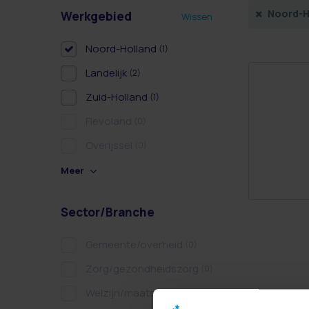
Noord-H
Werkgebied
Wissen
Noord-Holland
(1)
Landelijk
(2)
Zuid-Holland
(1)
Flevoland
(0)
Overijssel
(0)
Meer
Sector/Branche
Gemeente/overheid
(0)
Zorg/gezondheidszorg
(0)
Welzijn/maatschappelijk
(0)