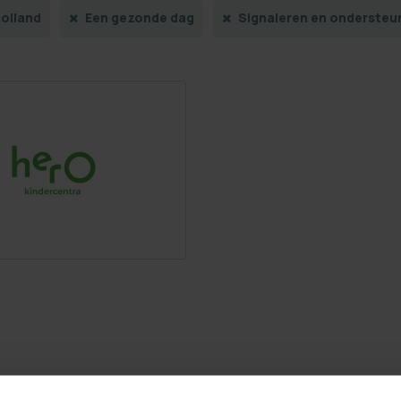
olland
Een gezonde dag
Signaleren en ondersteu