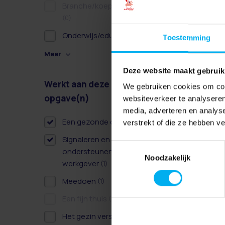
Branche/koepel/belangen
(0)
Onderwijs/educatie
(1)
Toestemming
Meer
Deze website maakt gebruik
Werkt aan deze
Wissen
We gebruiken cookies om cont
opgave(n)
websiteverkeer te analyseren
media, adverteren en analys
Een gezonde dag
(1)
verstrekt of die ze hebben v
Signaleren en
Toestemmingsselectie
ondersteunen als
Noodzakelijk
werkgever
(1)
Meedoen
(1)
Een fijn thuis
(0)
Het gezin versterken
(1)