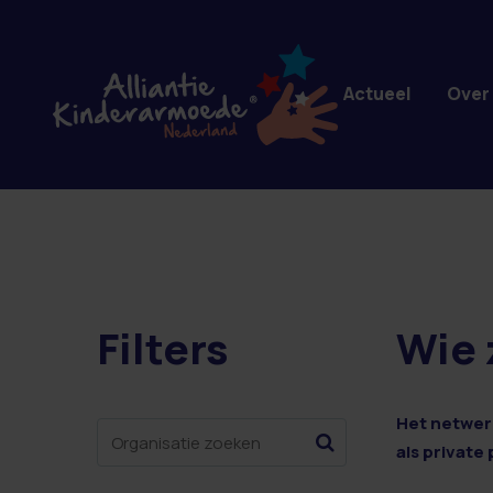
Overslaan en naar de inhoud gaan
Actueel
Over
Filters
Wie 
1 resultaten
Het netwerk
als private