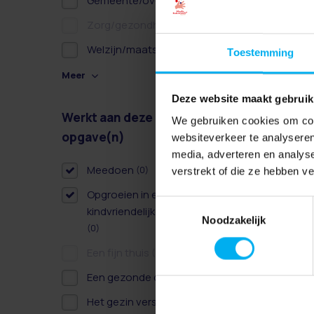
Gemeente/overheid
(1)
Zorg/gezondheidszorg
(0)
Welzijn/maatschappelijk
(2)
Toestemming
Meer
Deze website maakt gebruik
Werkt aan deze
Wissen
We gebruiken cookies om cont
opgave(n)
websiteverkeer te analyseren
media, adverteren en analys
Meedoen
(0)
verstrekt of die ze hebben v
Opgroeien in een
Toestemmingsselectie
kindvriendelijke omgeving
Noodzakelijk
(0)
Een fijn thuis
(0)
Een gezonde dag
(1)
Het gezin versterken
(1)