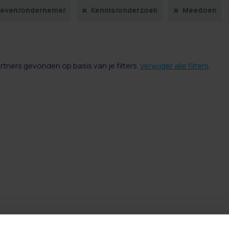
sleven/ondernemer
Kennis/onderzoek
Meedoen
artners gevonden op basis van je filters.
Verwijder alle filters
.