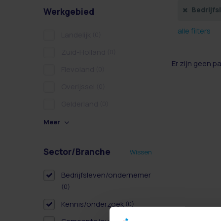
Bedrijf
Werkgebied
alle filters
Landelijk
(0)
Zuid-Holland
(0)
Er zijn geen p
Flevoland
(0)
Overijssel
(0)
Gelderland
(0)
Meer
Sector/Branche
Wissen
Bedrijfsleven/ondernemer
(0)
Kennis/onderzoek
(0)