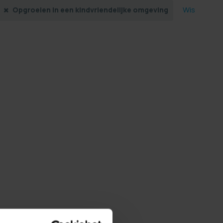
Wis
Opgroeien in een kindvriendelijke omgeving