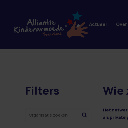
Overslaan en naar de inhoud gaan
Actueel
Over
Filters
Wie 
0 resultaten
Het netwerk
als private