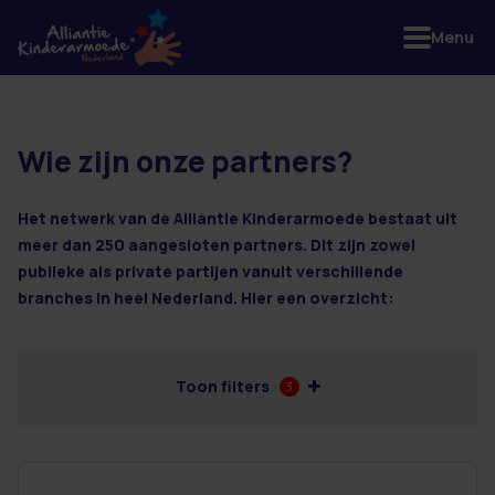
Menu
Wie zijn onze partners?
10 resultaten
Het netwerk van de Alliantie Kinderarmoede bestaat uit
meer dan 250 aangesloten partners. Dit zijn zowel
publieke als private partijen vanuit verschillende
branches in heel Nederland. Hier een overzicht:
Toon filters
3