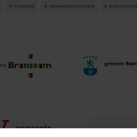
Friesland
Gemeente/overheid
Branche/koe