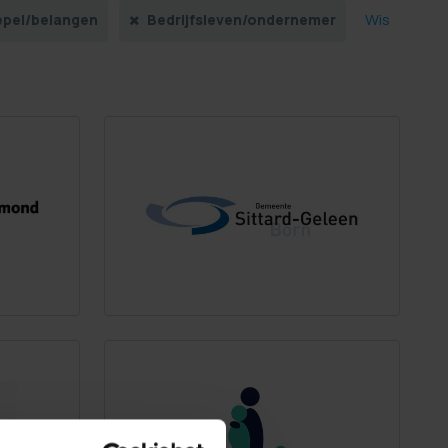
Wis
pel/belangen
Bedrijfsleven/ondernemer