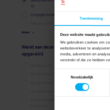
Bedrijfsleven/ondernemer
(2)
Zorg/gezondheidszorg
(2)
Toestemming
Welzijn/maatschappelijk
(0)
Meer
Deze website maakt gebruik
We gebruiken cookies om cont
Werkt aan deze
websiteverkeer te analyseren
opgave(n)
media, adverteren en analys
verstrekt of die ze hebben v
Meedoen
(0)
Toestemmingsselectie
Een fijn thuis
(0)
Noodzakelijk
Een gezonde dag
(0)
Het gezin versterken
(0)
Extra ontwikkelkansen
bieden
(0)