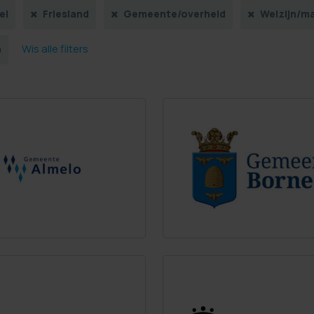
el
Friesland
Gemeente/overheid
Welzijn/m
Wis alle filters
n