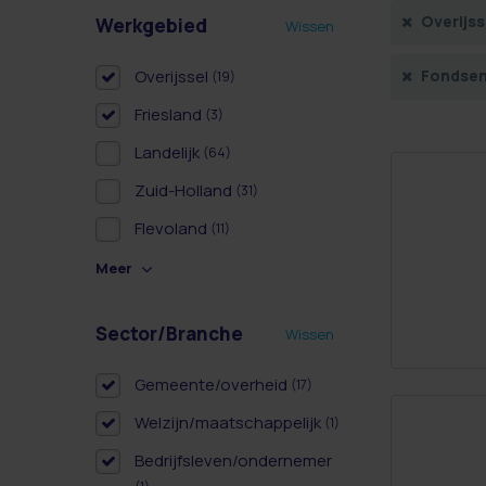
Overijss
Werkgebied
Wissen
Overijssel
Fondse
(19)
Friesland
(3)
Landelijk
(64)
Zuid-Holland
(31)
Flevoland
(11)
Meer
Sector/Branche
Wissen
Gemeente/overheid
(17)
Welzijn/maatschappelijk
(1)
Bedrijfsleven/ondernemer