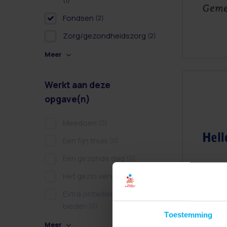
(1)
Fondsen
(2)
Zorg/gezondheidszorg
(2)
Meer
Werkt aan deze
opgave(n)
Meedoen
(0)
Een fijn thuis
(0)
Een gezonde dag
(0)
Het gezin versterken
(0)
Extra ontwikkelkansen
bieden
(0)
Toestemming
Meer