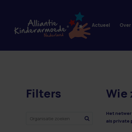
Overslaan en naar de inhoud gaan
Actueel
Over
Filters
Wie 
21 resultaten
Het netwerk
als private