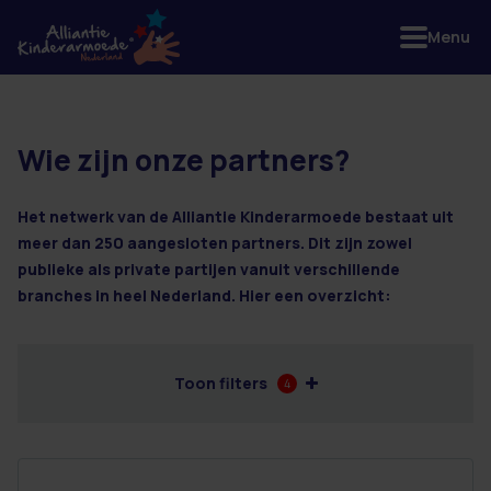
Menu
Wie zijn onze partners?
7 resultaten
Het netwerk van de Alliantie Kinderarmoede bestaat uit
meer dan 250 aangesloten partners. Dit zijn zowel
publieke als private partijen vanuit verschillende
branches in heel Nederland. Hier een overzicht:
Toon filters
4