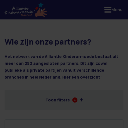
Menu
Wie zijn onze partners?
3 resultaten
Het netwerk van de Alliantie Kinderarmoede bestaat uit
meer dan 250 aangesloten partners. Dit zijn zowel
publieke als private partijen vanuit verschillende
branches in heel Nederland. Hier een overzicht:
Toon filters
4