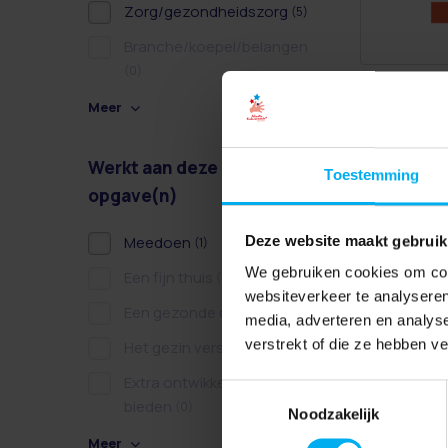
Zorg/gezondheidszorg
(5)
Branche/koepel/belangen
(0)
Meer
Werkt aan deze
Toestemming
opgave(n)
Meedoen
Deze website maakt gebruik
(1)
We gebruiken cookies om cont
Een fijn thuis
(0)
websiteverkeer te analyseren
Een gezonde dag
(0)
media, adverteren en analys
verstrekt of die ze hebben v
Het gezin versterken
(0)
Extra ontwikkelkansen
Toestemmingsselectie
bieden
(0)
Noodzakelijk
Meer