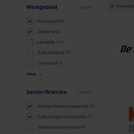
Flevola
Werkgebied
Wissen
Flevoland
(13)
Zeeland
(2)
Landelijk
(34)
Zuid-Holland
(17)
Overijssel
(1)
Meer
Sector/Branche
Wissen
Welzijn/maatschappelijk
(8)
Cultuur/sport/recreatie
(7)
Gemeente/overheid
(4)