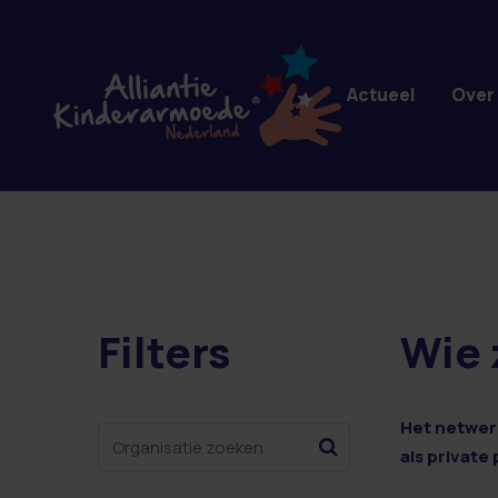
Overslaan en naar de inhoud gaan
Actueel
Over
Filters
Wie 
15 resultaten
Het netwerk
als private