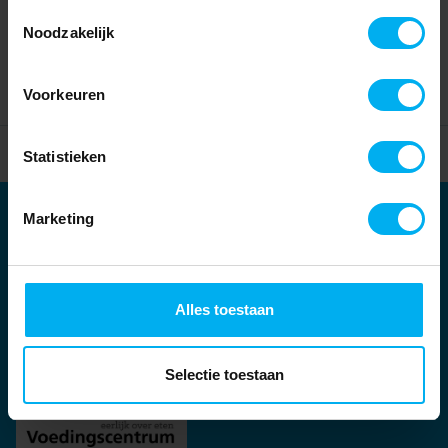
Toestemmingsselectie
Noodzakelijk
Voorkeuren
Home
Partners
Statistieken
Marketing
Partners
Kernpartners:
Alles toestaan
Selectie toestaan