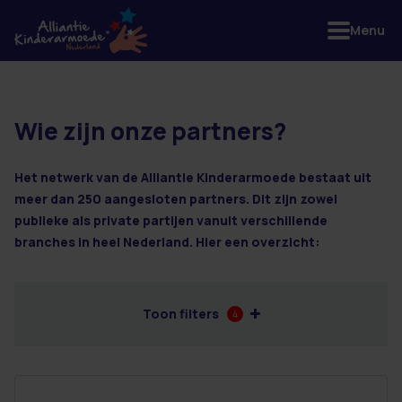
Menu
Wie zijn onze partners?
2 resultaten
Het netwerk van de Alliantie Kinderarmoede bestaat uit
meer dan 250 aangesloten partners. Dit zijn zowel
publieke als private partijen vanuit verschillende
branches in heel Nederland. Hier een overzicht:
Toon filters
4