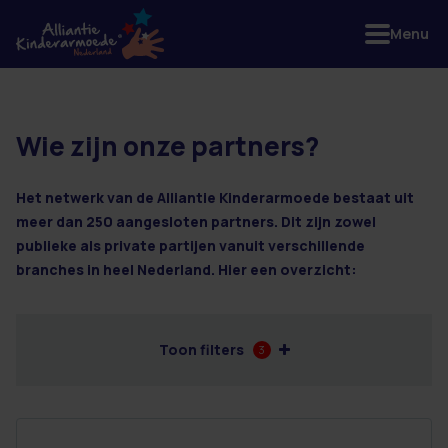
Menu
Wie zijn onze partners?
81 resultaten
Het netwerk van de Alliantie Kinderarmoede bestaat uit
meer dan 250 aangesloten partners. Dit zijn zowel
publieke als private partijen vanuit verschillende
branches in heel Nederland. Hier een overzicht:
Toon filters
3