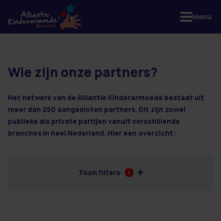
Menu
Wie zijn onze partners?
10 resultaten
Het netwerk van de Alliantie Kinderarmoede bestaat uit
meer dan 250 aangesloten partners. Dit zijn zowel
publieke als private partijen vanuit verschillende
branches in heel Nederland. Hier een overzicht:
Toon filters
6