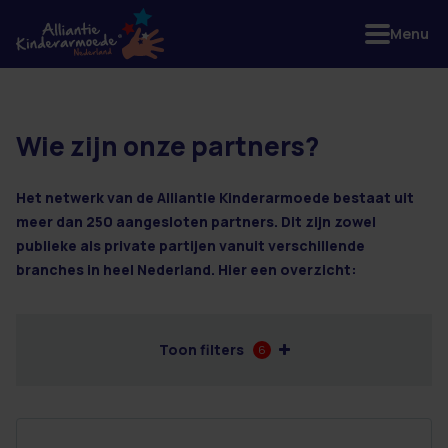
Menu
Wie zijn onze partners?
23 resultaten
Het netwerk van de Alliantie Kinderarmoede bestaat uit
meer dan 250 aangesloten partners. Dit zijn zowel
publieke als private partijen vanuit verschillende
branches in heel Nederland. Hier een overzicht:
Toon filters
6