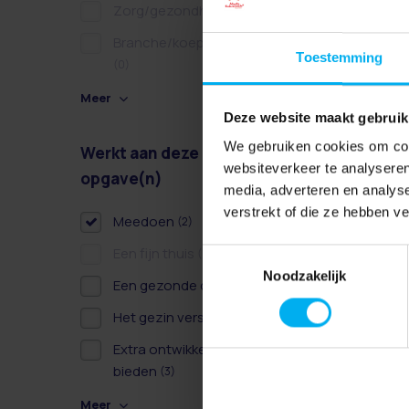
Zorg/gezondheidszorg
(0)
Branche/koepel/belangen
Toestemming
(0)
Meer
Deze website maakt gebruik
We gebruiken cookies om cont
Werkt aan deze
Wissen
websiteverkeer te analyseren
opgave(n)
media, adverteren en analys
verstrekt of die ze hebben v
Meedoen
(2)
Een fijn thuis
(0)
Toestemmingsselectie
Noodzakelijk
Een gezonde dag
(2)
Het gezin versterken
(2)
Extra ontwikkelkansen
bieden
(3)
Meer