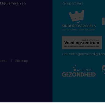
aktijkverhalen en
Kernpartners:
.
Ook vertegenwoordigd do
aimer
|
Sitemap