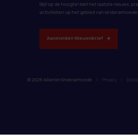
Blijf op de hoogte! Met het laatste nieuws, pr
activiteiten op het gebied van kinderarmoede
Aanmelden Nieuwsbrief
© 2026 Alliantie Kinderarmoede
|
Privacy
|
Discl