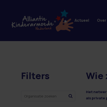
Overslaan en naar de inhoud gaan
Actueel
Over
Filters
Wie 
2 resultaten
Het netwerk
als private