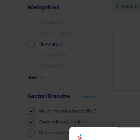
Welzijn
Werkgebied
Landelijk
(0)
Zuid-Holland
(0)
Flevoland
(1)
Overijssel
(0)
Gelderland
(0)
Meer
Sector/Branche
Wissen
Welzijn/maatschappelijk
(1)
Onderwijs/educatie
(1)
Gemeente/overheid
(1)