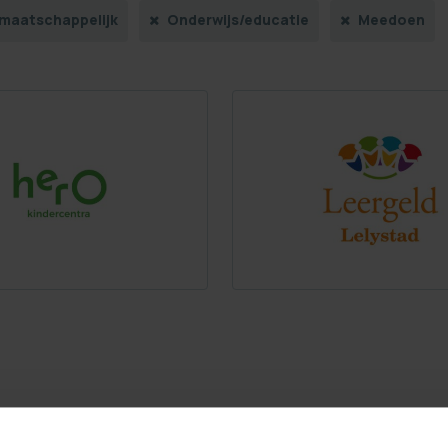
/maatschappelijk
Onderwijs/educatie
Meedoen