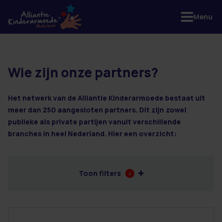
Menu
Wie zijn onze partners?
3 resultaten
Het netwerk van de Alliantie Kinderarmoede bestaat uit
meer dan 250 aangesloten partners. Dit zijn zowel
publieke als private partijen vanuit verschillende
branches in heel Nederland. Hier een overzicht:
Toon filters
4