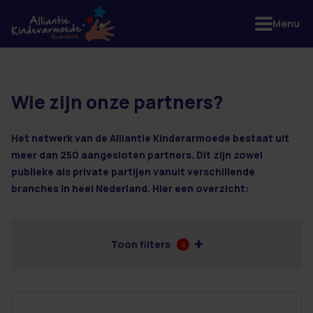
Menu
Wie zijn onze partners?
3 resultaten
Het netwerk van de Alliantie Kinderarmoede bestaat uit
meer dan 250 aangesloten partners. Dit zijn zowel
publieke als private partijen vanuit verschillende
branches in heel Nederland. Hier een overzicht:
Toon filters
4