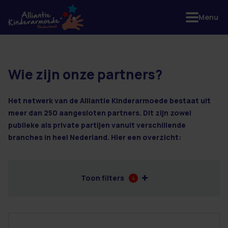
Menu
Wie zijn onze partners?
15 resultaten
Het netwerk van de Alliantie Kinderarmoede bestaat uit
meer dan 250 aangesloten partners. Dit zijn zowel
publieke als private partijen vanuit verschillende
branches in heel Nederland. Hier een overzicht:
Toon filters
4