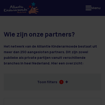
Menu
Wie zijn onze partners?
19 resultaten
Het netwerk van de Alliantie Kinderarmoede bestaat uit
meer dan 250 aangesloten partners. Dit zijn zowel
publieke als private partijen vanuit verschillende
branches in heel Nederland. Hier een overzicht:
Toon filters
5