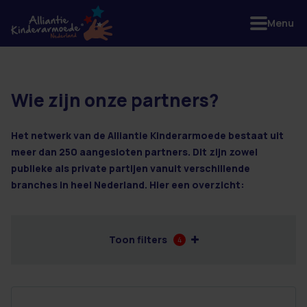
Menu
Wie zijn onze partners?
10 resultaten
Het netwerk van de Alliantie Kinderarmoede bestaat uit
meer dan 250 aangesloten partners. Dit zijn zowel
publieke als private partijen vanuit verschillende
branches in heel Nederland. Hier een overzicht:
Toon filters
4