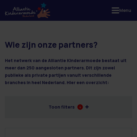
Menu
Wie zijn onze partners?
11 resultaten
Het netwerk van de Alliantie Kinderarmoede bestaat uit
meer dan 250 aangesloten partners. Dit zijn zowel
publieke als private partijen vanuit verschillende
branches in heel Nederland. Hier een overzicht:
Toon filters
4