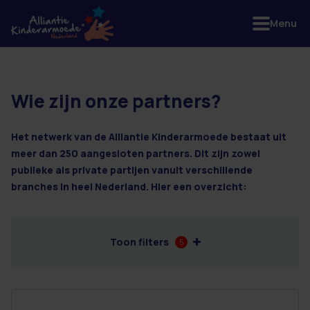
Menu
Wie zijn onze partners?
6 resultaten
Het netwerk van de Alliantie Kinderarmoede bestaat uit
meer dan 250 aangesloten partners. Dit zijn zowel
publieke als private partijen vanuit verschillende
branches in heel Nederland. Hier een overzicht:
Toon filters
5