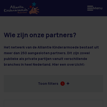
Menu
Wie zijn onze partners?
21 resultaten
Het netwerk van de Alliantie Kinderarmoede bestaat uit
meer dan 250 aangesloten partners. Dit zijn zowel
publieke als private partijen vanuit verschillende
branches in heel Nederland. Hier een overzicht:
Toon filters
5