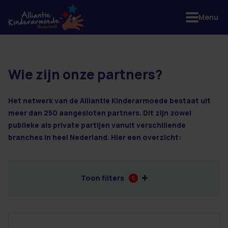
Menu
Wie zijn onze partners?
28 resultaten
Het netwerk van de Alliantie Kinderarmoede bestaat uit
meer dan 250 aangesloten partners. Dit zijn zowel
publieke als private partijen vanuit verschillende
branches in heel Nederland. Hier een overzicht:
Toon filters
5