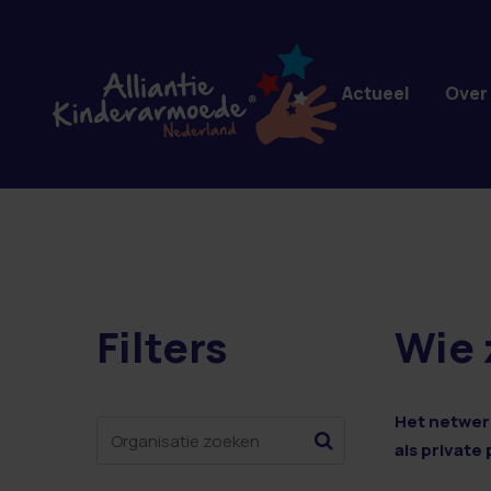
Overslaan en naar de inhoud gaan
Actueel
Over
Filters
Wie 
24 resultaten
Het netwerk
als private