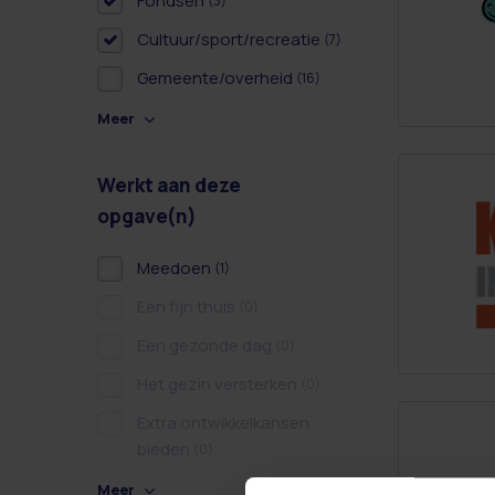
Fondsen
(3)
Cultuur/sport/recreatie
(7)
Gemeente/overheid
(16)
Meer
Werkt aan deze
opgave(n)
Meedoen
(1)
Een fijn thuis
(0)
Een gezonde dag
(0)
Het gezin versterken
(0)
Extra ontwikkelkansen
bieden
(0)
Meer