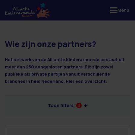
Menu
Wie zijn onze partners?
36 resultaten
Het netwerk van de Alliantie Kinderarmoede bestaat uit
meer dan 250 aangesloten partners. Dit zijn zowel
publieke als private partijen vanuit verschillende
branches in heel Nederland. Hier een overzicht:
Toon filters
6