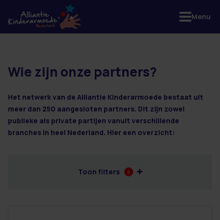
Menu
Wie zijn onze partners?
10 resultaten
Het netwerk van de Alliantie Kinderarmoede bestaat uit
meer dan 250 aangesloten partners. Dit zijn zowel
publieke als private partijen vanuit verschillende
branches in heel Nederland. Hier een overzicht:
Toon filters
4