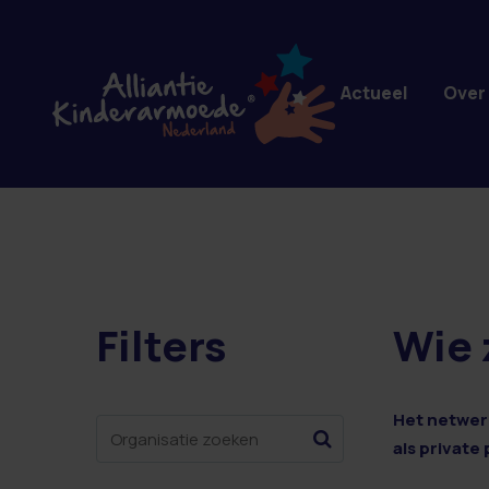
Overslaan en naar de inhoud gaan
Actueel
Over
Filters
Wie 
12 resultaten
Het netwerk
als private