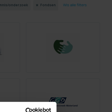
Wis alle filters
nnis/onderzoek
Fondsen