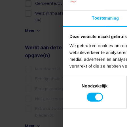
Gemeente/overheid
(8)
Welzijn/maatschappelijk
Toestemming
(14)
Meer
Deze website maakt gebruik
We gebruiken cookies om cont
Werkt aan deze
websiteverkeer te analyseren
opgave(n)
media, adverteren en analys
verstrekt of die ze hebben v
Meedoen
(0)
Een fijn thuis
(0)
Toestemmingsselectie
Noodzakelijk
Een gezonde dag
(0)
Het gezin versterken
(0)
Extra ontwikkelkansen
bieden
(0)
Meer