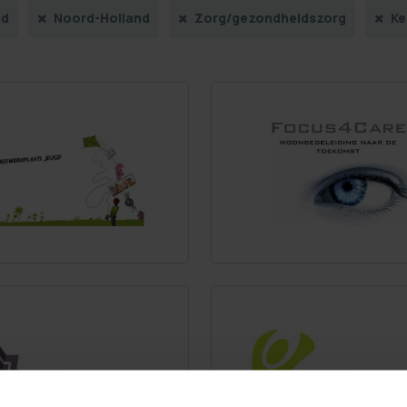
nd
Noord-Holland
Zorg/gezondheidszorg
Ke