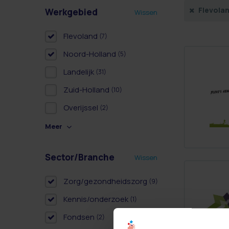
Flevola
Werkgebied
Wissen
Flevoland
(7)
Noord-Holland
(5)
Landelijk
(31)
Zuid-Holland
(10)
Overijssel
(2)
Meer
Sector/Branche
Wissen
Zorg/gezondheidszorg
(9)
Kennis/onderzoek
(1)
Fondsen
(2)