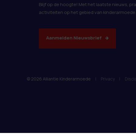
Blijf op de hoogte! Met het laatste nieuws, pr
activiteiten op het gebied van kinderarmoede
Aanmelden Nieuwsbrief
© 2026 Alliantie Kinderarmoede
|
Privacy
|
Discl