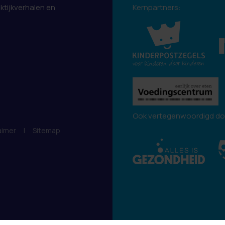
aktijkverhalen en
Kernpartners:
.
Ook vertegenwoordigd do
aimer
|
Sitemap