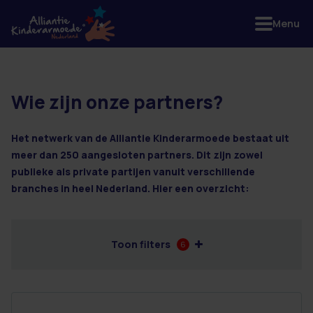
Menu
Wie zijn onze partners?
24 resultaten
Het netwerk van de Alliantie Kinderarmoede bestaat uit
meer dan 250 aangesloten partners. Dit zijn zowel
publieke als private partijen vanuit verschillende
branches in heel Nederland. Hier een overzicht:
Toon filters
6